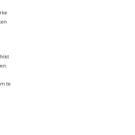
rke
ken
hikt
en.
rm te