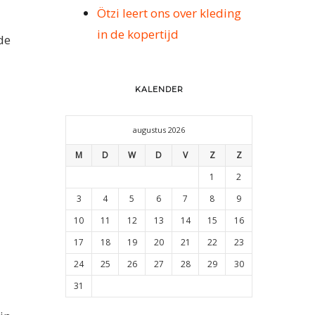
Ötzi leert ons over kleding
in de kopertijd
de
KALENDER
augustus 2026
M
D
W
D
V
Z
Z
1
2
3
4
5
6
7
8
9
10
11
12
13
14
15
16
17
18
19
20
21
22
23
24
25
26
27
28
29
30
31