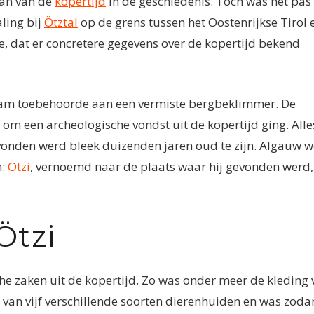
aan van de
kopertijd
in de geschiedenis. Toch was het pas 
ling bij
Ötztal
op de grens tussen het Oostenrijkse Tirol 
e, dat er concretere gegevens over de kopertijd bekend
chaam toebehoorde aan een vermiste bergbeklimmer. De
 om een archeologische vondst uit de kopertijd ging. Alle
evonden werd bleek duizenden jaren oud te zijn. Algauw 
n:
Ötzi
, vernoemd naar de plaats waar hij gevonden werd,
Ötzi
he zaken uit de kopertijd. Zo was onder meer de kleding 
 van vijf verschillende soorten dierenhuiden en was zoda