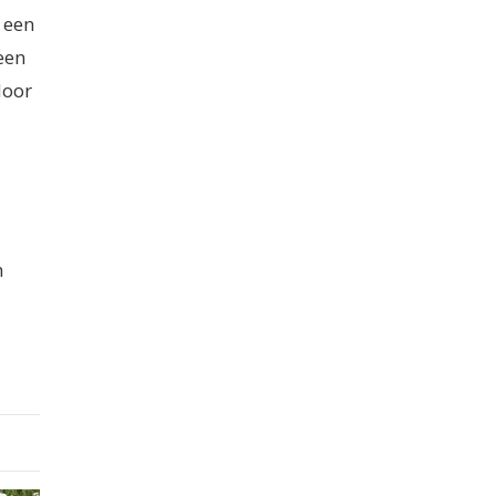
 een
een
door
n