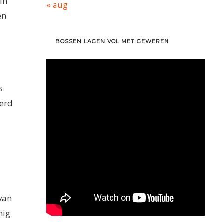
in
« aug
en
BOSSEN LAGEN VOL MET GEWEREN
s
werd
van
nig